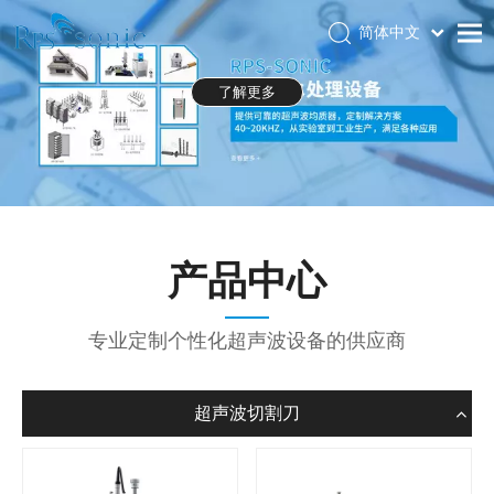
简体中文
Português
首页
了解更多
Español
关于RPS-SONIC
Pусский
العربية
产品中心
English
应用领域
新闻中心
产品中心
下载中心
展会
专业定制个性化超声波设备的供应商
联系我们
超声波切割刀