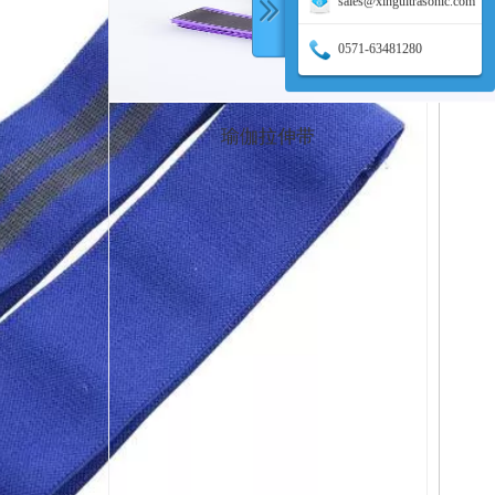
sales@xingultrasonic.com
0571-63481280
瑜伽拉伸带