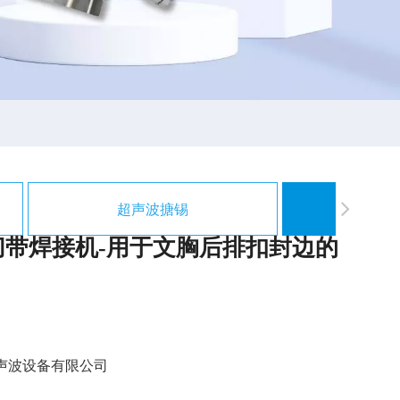
超声波搪锡
超声
切带焊接机-用于文胸后排扣封边的
声波设备有限公司