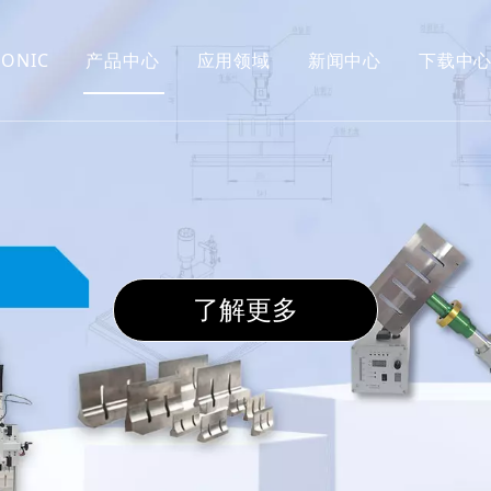
ONIC
产品中心
应用领域
新闻中心
下载中
超声波切割
切割
超声波雾化
雾化
超声波换能器
缝纫
超声波搪锡
塘锡
超声波喷涂
超声波液体处
了解更多