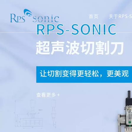
首页
关于RPS-S
超声波焊接
焊接
超声波声化学
水处理
食品切割刀