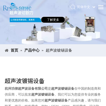
简体中文
Português
首页
了解更多
Español
关于RPS-SONIC
Pусский
العربية
产品中心
English
应用领域
首页
»
产品中心
»
超声波镀锡设备
新闻中心
下载中心
展会
超声波镀锡设备
联系我们
杭州功律超声波设备有限公司
是
超声波镀锡设备
在中国的制造商和
供应商，可以批发
超声波镀锡设备
。我们可以为您提供专业的服务
和更优惠的价格。如果您对
超声波镀锡设备
产品感兴趣，请与我们