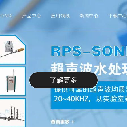
ONIC
产品中心
应用领域
新闻中心
下载中
超声波切割
切割
超声波雾化
雾化
超声波换能器
缝纫
超声波搪锡
塘锡
超声波喷涂
超声波液体处
了解更多