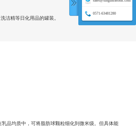
sales@xingultrasonic.com
0571-63481280
，洗洁精等日化用品的罐装。
如在乳品均质中，可将脂肪球颗粒细化到微米级。但具体能