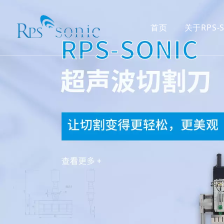
首页
关于RPS-S
超声波焊接
焊接
超声波声化学
水处理
食品切割刀