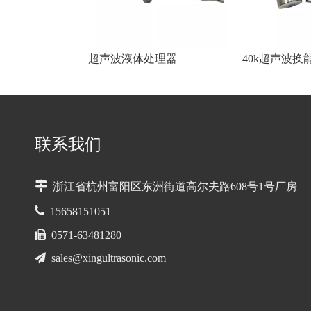
超声波液体处理器
40k超声波换
联系我们

浙江省杭州富阳区东洲街道高尔夫路608号1号厂房

15658151051

0571-63481280

sales@xingultrasonic.com