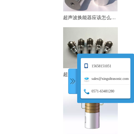
超声波换能器应该怎么去保养呢?
15658151051
超声波清洗器的换能器如何正确安装
sales@xingultrasonic.com
0571-63481280