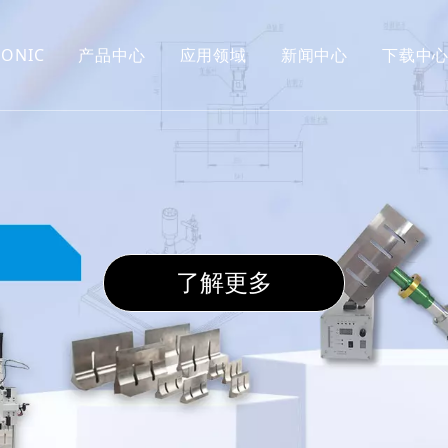
ONIC
产品中心
应用领域
新闻中心
下载中
超声波切割
切割
超声波雾化
雾化
超声波换能器
缝纫
超声波搪锡
塘锡
超声波喷涂
超声波液体处
了解更多