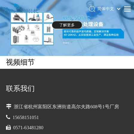
简体中文
Português
首页
了解更多
Español
关于RPS-SONIC
Pусский
العربية
产品中心
English
应用领域
视频细节
新闻中心
下载中心
联系我们
展会
联系我们

浙江省杭州富阳区东洲街道高尔夫路608号1号厂房

15658151051

0571-63481280