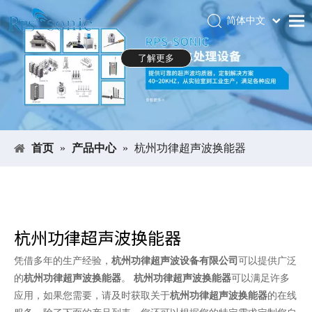
简体中文
Português
首页
了解更多
Español
关于RPS-SONIC
Pусский
العربية
产品中心
English
应用领域
首页
»
产品中心
»
杭州功律超声波换能器
新闻中心
下载中心
展会
杭州功律超声波换能器
联系我们
凭借多年的生产经验，
杭州功律超声波设备有限公司
可以提供广泛
的
杭州功律超声波换能器
。
杭州功律超声波换能器
可以满足许多
应用，如果您需要，请及时获取关于
杭州功律超声波换能器
的在线