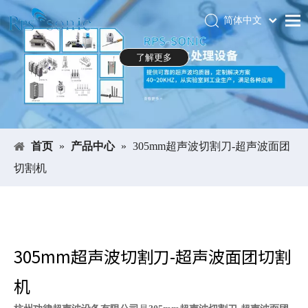
简体中文
Português
首页
了解更多
Español
关于RPS-SONIC
Pусский
العربية
产品中心
English
应用领域
首页
»
产品中心
»
305mm超声波切割刀-超声波面团
新闻中心
切割机
下载中心
展会
联系我们
305mm超声波切割刀-超声波面团切割
机