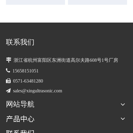
使材料软化并熔化这反过来又
清洁和卫生。上游过程可以通
减少了所需的切削力，从而实
过增加自动负载输送机实现自
现清洁和精确的切削
动化，下游过程可以通过出口
输送机实现自动化。产品外形
美观，切割浪费少，清洁安
全，利润高。
联系我们

浙江省杭州富阳区东洲街道高尔夫路608号1号厂房

15658151051

0571-63481280

sales@xingultrasonic.com
网站导航
产品中心
联系我们