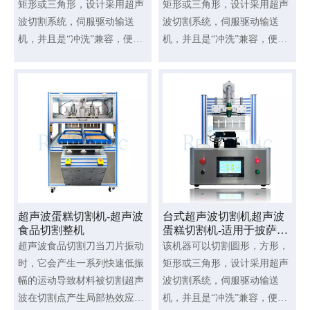
矩形或三角形，设计采用超声
矩形或三角形，设计采用超声
波切割系统，伺服驱动输送
波切割系统，伺服驱动输送
机，并且是“冲洗”兼容，便于
机，并且是“冲洗”兼容，便于
清洁和卫生。上游过程可以通
清洁和卫生上游过程可以通过
过增加自动负载输送机实现自
增加自动负载输送机实现自动
动化，下游过程可以通过出口
化，下游过程可以通过出口输
输送机实现自动化。产品外形
送机实现自动化产品外形美
美观，切割浪费少，清洁安
观，切割浪费少，清洁安全，
全，利润高。
利润高
超声波蛋糕切割机-超声波
台式超声波切割机超声波
食品切割整机
蛋糕切割机-适用于披萨和
面团切割
超声波食品切割刀当刀片振动
该机器可以切割圆形，方形，
时，它会产生一系列快速低振
矩形或三角形，设计采用超声
幅的运动导致材料被切割超声
波切割系统，伺服驱动输送
波在切割点产生局部热效应，
机，并且是“冲洗”兼容，便于