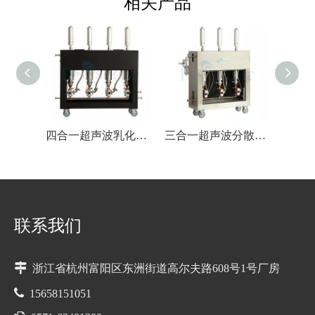
相关产品
四合一超声波乳化分散设备
三合一超声波分散设备
联系我们

浙江省杭州富阳区东洲街道高尔夫路608号1号厂房

15658151051