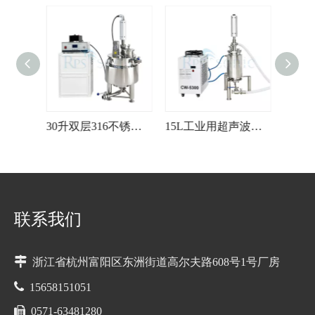
50L单层超声波茶叶萃取 分散搅拌均质 高剪切提取搅拌机
30升双层316不锈钢罐超声均质萃取系统，适用于草本提取物
15L工业用超声波均质器纳米粒子流细胞处理系统
联系我们

浙江省杭州富阳区东洲街道高尔夫路608号1号厂房

15658151051

0571-63481280