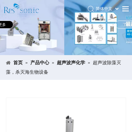
简体中文
Português
首页
了解更多
Español
关于RPS-SONIC
Pусский
العربية
产品中心
English
应用领域
首页
»
产品中心
»
超声波声化学
»
超声波除藻灭
新闻中心
藻，杀灭海生物设备
下载中心
展会
联系我们